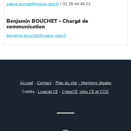
valerie.eonnet@mairie-reze.fr
/ 02 28 44 40 01
Benjamin BOUCHET - Chargé de
communication
benjamin.bouchet@mairie-reze.fr
Accueil
-
Contact
-
Plan du site
- Mentions légales
Crédits :
Logiciel CE
-
CyberCE
,
sites CE et COS
.