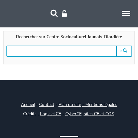
Panneau de gestion des cookies
Rechercher sur Centre Socioculturel Jaunais-Blordière
Accueil
-
Contact
-
Plan du site
- Mentions légales
Crédits :
Logiciel CE
-
CyberCE
,
sites CE et COS
.